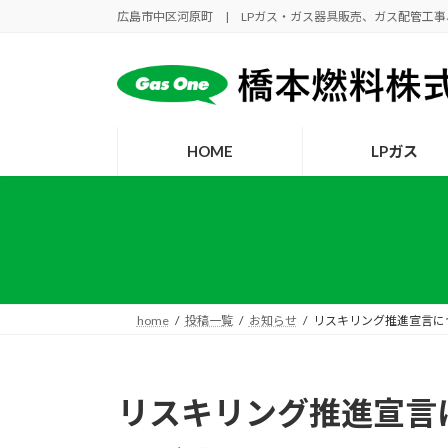
コ
ナ
広島市中区河原町 | LPガス・ガス器具販売、ガス配管工
ン
ビ
テ
ゲ
ン
ー
ツ
シ
へ
ョ
HOME
LPガス
ス
ン
キ
に
ッ
移
プ
動
home
投稿一覧
お知らせ
リスキリング推進宣言に
リスキリング推進宣言