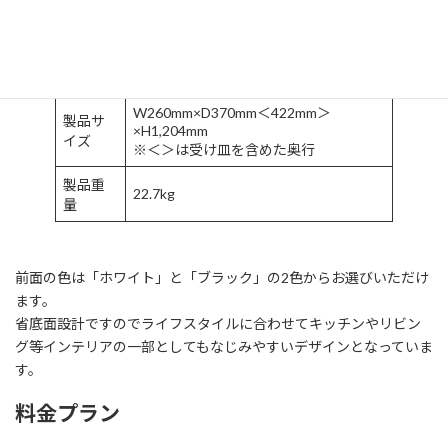
タンク
常温水：1L 冷水：2L 温水：1.5L 合
容量
計：4.5L
温度仕
冷水：4～8℃ 温水：88～92℃
様
W260mm×D370mm＜422mm＞
製品サ
×H1,204mm
イズ
※＜＞は受け皿を含めた奥行
製品重
22.7kg
量
前面の色は「ホワイト」と「ブラック」の2色からお選びいただけ
ます。
省底面設計ですのでライフスタイルに合わせてキッチンやリビン
グ等インテリアの一部としてもなじみやすいデザインとなっていま
す。
料金プラン