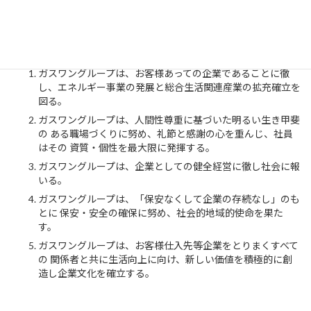
ガスワングループはすべての力を結集し、 グローバルな視野で未
来に向かい、創造的で、豊かな明るい人間環境づくりに努め、 そ
して人類の進歩発展に貢献します。
ガスワングループは、お客様あっての企業であることに徹
し、エネルギー事業の発展と総合生活関連産業の拡充確立を
図る。
ガスワングループは、人間性尊重に基づいた明るい生き甲斐
の ある職場づくりに努め、礼節と感謝の心を重んじ、社員
はその 資質・個性を最大限に発揮する。
ガスワングループは、企業としての健全経営に徹し社会に報
いる。
ガスワングループは、「保安なくして企業の存続なし」のも
とに 保安・安全の確保に努め、社会的地域的使命を果た
す。
ガスワングループは、お客様仕入先等企業をとりまくすべて
の 関係者と共に生活向上に向け、新しい価値を積極的に創
造し企業文化を確立する。