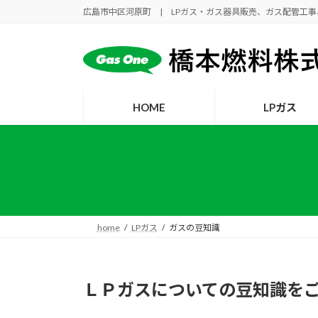
コ
ナ
広島市中区河原町 | LPガス・ガス器具販売、ガス配管工
ン
ビ
テ
ゲ
ン
ー
ツ
シ
へ
ョ
HOME
LPガス
ス
ン
キ
に
ッ
移
プ
動
home
LPガス
ガスの豆知識
ＬＰガスについての豆知識を