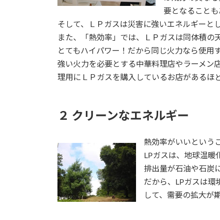
要となることも
そして、ＬＰガスは災害に強いエネルギーと
また、「熱効率」では、ＬＰガスは同体積の
とてもハイパワー！だから同じ火力なら使用
強い火力を必要とする中華料理店やラーメン
理用にＬＰガスを購入しているお店があるほ
２ クリーンなエネルギー
熱効率がいいという
LPガスは、地球温暖
排出量が石油や石炭
だから、LPガスは
して、需要の拡大が