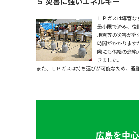
５ 災害に強いエネルギー
ＬＰガスは導管な
最小限で済み、復
地震等の災害が発
時間がかかります
際にも供給の途絶
きました。
また、ＬＰガスは持ち運びが可能なため、避
広島を中心