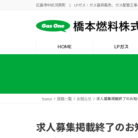
コ
ナ
広島市中区河原町 | LPガス・ガス器具販売、ガス配管工
ン
ビ
テ
ゲ
ン
ー
ツ
シ
へ
ョ
HOME
LPガス
ス
ン
キ
に
ッ
移
プ
動
home
投稿一覧
お知らせ
求人募集掲載終了のお知
求人募集掲載終了のお